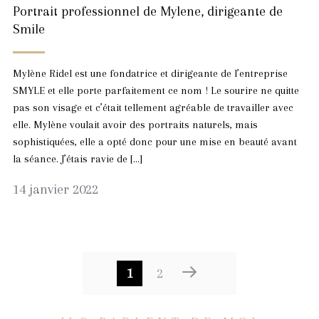
Portrait professionnel de Mylene, dirigeante de
Smile
Mylène Ridel est une fondatrice et dirigeante de l’entreprise
SMYLE et elle porte parfaitement ce nom ! Le sourire ne quitte
pas son visage et c’était tellement agréable de travailler avec
elle. Mylène voulait avoir des portraits naturels, mais
sophistiquées, elle a opté donc pour une mise en beauté avant
la séance. J’étais ravie de […]
5
14 janvier 2022
février
2022
POSTS
1
2
NAVIGATI