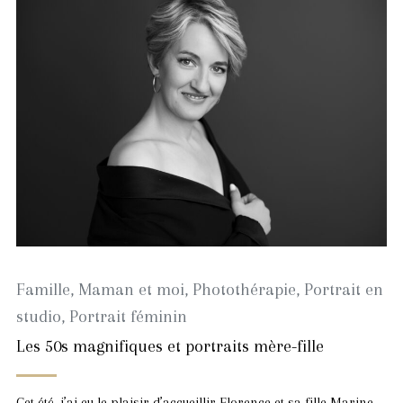
Famille
,
Maman et moi
,
Photothérapie
,
Portrait en
studio
,
Portrait féminin
Les 50s magnifiques et portraits mère-fille
Cet été, j’ai eu le plaisir d’accueillir Florence et sa fille Marine