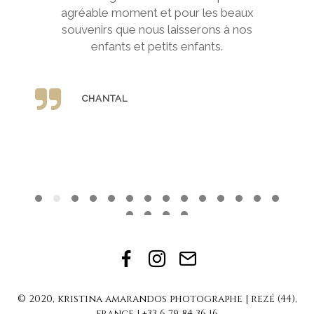
agréable moment et pour les beaux
souvenirs que nous laisserons à nos
enfants et petits enfants.
CHANTAL
Facebook
Instagram
Get
in
© 2020, kristina amarandos photographe | rezé (44),
touch
france | +33 6 79 84 36 16