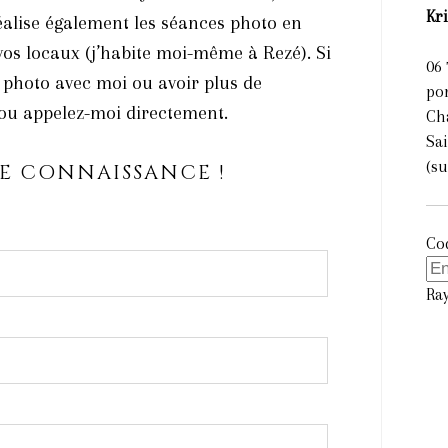
Kr
éalise également les séances photo en
vos locaux (j’habite moi-même à Rezé). Si
06 
 photo avec moi ou avoir plus de
po
 ou appelez-moi directement.
Châ
Sa
(s
TRE CONNAISSANCE !
Cod
Ra