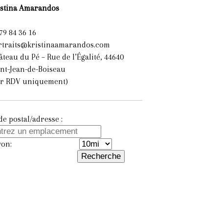
istina Amarandos
79 84 36 16
rtraits@kristinaamarandos.com
teau du Pé – Rue de l’Égalité, 44640
int-Jean-de-Boiseau
ur RDV uniquement)
e postal/adresse :
yon: