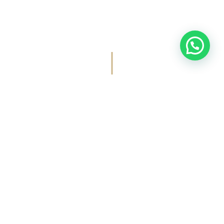
ENTREPRISE
,
LIFESTYLE
,
PERSONAL
BRANDING
,
PORTRAIT EN STUDIO
,
PORTRAIT PROFESSIONNEL
SÉANCE PORTRAIT
PROFESSIONNEL
AVEC HIWEB.FR
By
Kristina Amarandos