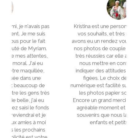
s
Kristina est une personne à l'écoute de
vos souhaits, et très réactive. Nous
avons eu un rendez vous rapidement, et
nos photos de couple en lifestyle sont
très réussies car elle a su rapidement
nous mettre en confiance et nous
indiquer des attitudes qui ne sont pas
figées. Le choix des photos en
numérique est facilité sur un site dédié, et
s
les photos papier sont très belles.
Encore un grand merci Kristina pour cet
s
agréable moment et pour les beaux
souvenirs que nous laisserons à nos
enfants et petits enfants.